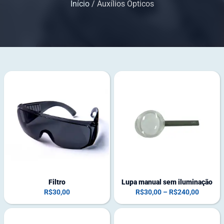
Início
/ Auxílios Ópticos
Filtro
Lupa manual sem iluminação
R$
30,00
R$
30,00
–
R$
240,00