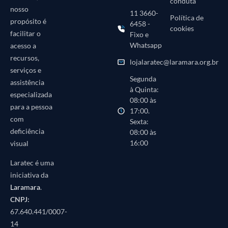
conduta
nosso
11 3660-
Política de
propósito é
6458 -
cookies
facilitar o
Fixo e
Whatsapp
acesso a
recursos,
lojalaratec@laramara.org.br
serviços e
Segunda
assistência
à Quinta:
especializada
08:00 às
para a pessoa
17:00.
com
Sexta:
deficiência
08:00 às
16:00
visual
Laratec é uma
iniciativa da
Laramara
.
CNPJ:
67.640.441/0007-
14