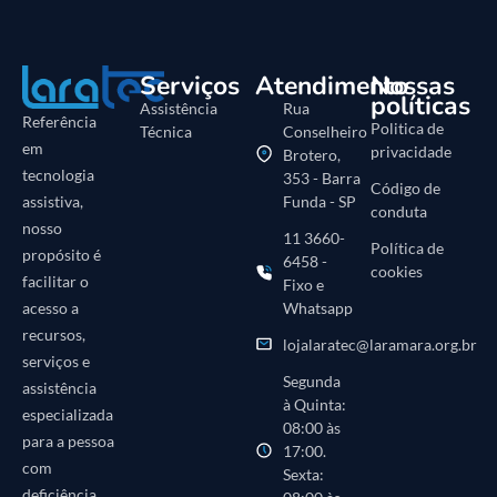
Serviços
Atendimento
Nossas
políticas
Assistência
Rua
Referência
Politica de
Técnica
Conselheiro
em
privacidade
Brotero,
tecnologia
353 - Barra
Código de
Funda - SP
assistiva,
conduta
nosso
11 3660-
Política de
propósito é
6458 -
cookies
facilitar o
Fixo e
Whatsapp
acesso a
recursos,
lojalaratec@laramara.org.br
serviços e
Segunda
assistência
à Quinta:
especializada
08:00 às
para a pessoa
17:00.
com
Sexta:
deficiência