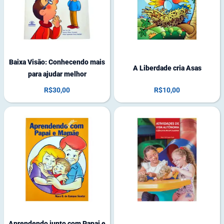
s
s
t
t
o
o
q
q
u
u
e
e
Baixa Visão: Conhecendo mais
A Liberdade cria Asas
para ajudar melhor
R$
30,00
R$
10,00
1
3
e
m
e
s
t
o
q
u
e
Aprendendo junto com Papai e