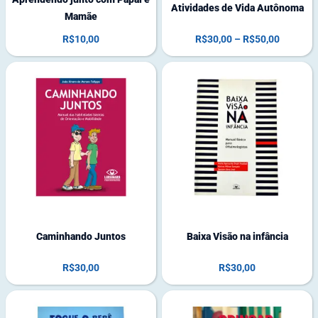
Atividades de Vida Autônoma
Mamãe
R$
10,00
R$
30,00
–
R$
50,00
1
1
1
0
e
e
m
m
e
e
s
s
t
t
o
o
q
q
u
u
e
e
Caminhando Juntos
Baixa Visão na infância
R$
30,00
R$
30,00
1
1
2
5