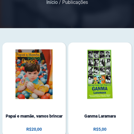
Início
/ Publicações
8
1
e
5
m
e
e
m
s
e
t
s
o
t
q
o
u
q
e
u
e
Papai e mamãe, vamos brincar
Ganma Laramara
R$
20,00
R$
5,00