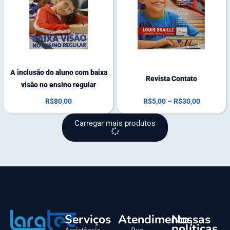
e
s
t
o
q
u
e
A inclusão do aluno com baixa
Revista Contato
visão no ensino regular
R$
80,00
R$
5,00
–
R$
30,00
Carregar mais produtos
Serviços
Atendimento
Nossas
políticas
Assistência
Rua