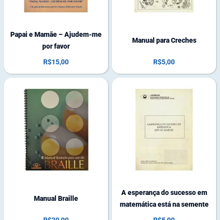
o
q
q
u
u
e
e
Papai e Mamãe – Ajudem-me
Manual para Creches
por favor
R$
15,00
R$
5,00
6
1
e
8
m
e
e
m
s
e
t
s
o
t
q
o
u
q
e
u
e
A esperança do sucesso em
Manual Braille
matemática está na semente