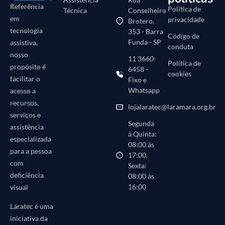
Referência
Politica de
Técnica
Conselheiro
em
privacidade
Brotero,
tecnologia
353 - Barra
Código de
Funda - SP
assistiva,
conduta
nosso
11 3660-
Política de
propósito é
6458 -
cookies
facilitar o
Fixo e
Whatsapp
acesso a
recursos,
lojalaratec@laramara.org.br
serviços e
Segunda
assistência
à Quinta:
especializada
08:00 às
para a pessoa
17:00.
com
Sexta:
deficiência
08:00 às
16:00
visual
Laratec é uma
iniciativa da