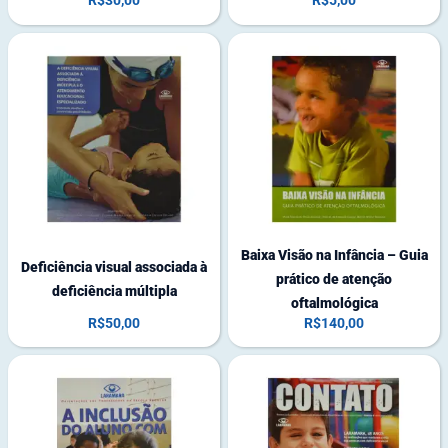
R$
30,00
R$
5,00
1
6
7
e
e
m
m
e
e
s
s
t
t
o
o
q
q
u
u
e
Baixa Visão na Infância – Guia
e
Deficiência visual associada à
prático de atenção
deficiência múltipla
oftalmológica
R$
50,00
R$
140,00
1
8
e
m