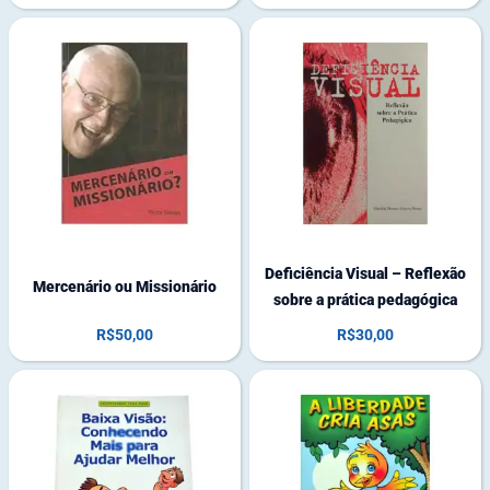
1
6
4
e
9
m
e
e
m
s
e
t
s
o
t
q
o
u
q
e
u
Deficiência Visual – Reflexão
Mercenário ou Missionário
e
sobre a prática pedagógica
R$
50,00
R$
30,00
1
1
1
9
e
e
m
m
e
e