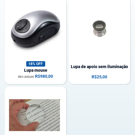
3
e
m
e
s
t
o
q
u
e
18% OFF
Lupa de apoio sem iluminação
Lupa mouse
R$
980,00
R$
25,00
R$
1.200,00