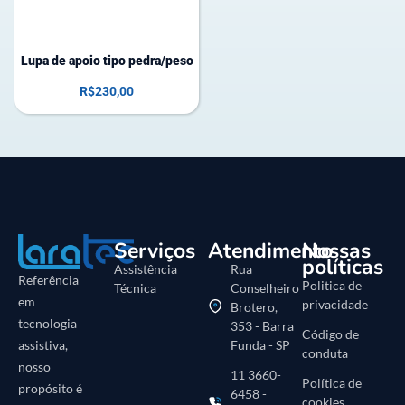
Lupa de apoio tipo pedra/peso
R$
230,00
Serviços
Atendimento
Nossas
políticas
Assistência
Rua
Referência
Politica de
Técnica
Conselheiro
em
privacidade
Brotero,
tecnologia
353 - Barra
Código de
Funda - SP
assistiva,
conduta
nosso
11 3660-
Política de
propósito é
6458 -
cookies