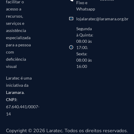
facilitar o
Fixo e
Whatsapp
acesso a
recursos,
lojalaratec@laramara.org.br
serviços e
Segunda
assistência
à Quinta:
especializada
08:00 às
para a pessoa
17:00.
com
Sexta:
deficiência
08:00 às
16:00
visual
Laratec é uma
iniciativa da
Laramara
.
CNPJ:
67.640.441/0007-
14
Copyright © 2026 Laratec. Todos os direitos reservados.