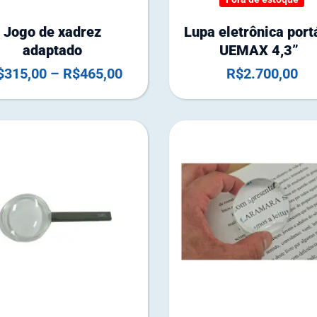
a
d
Jogo de xadrez
Lupa eletrônica portá
e
adaptado
UEMAX 4,3”
e
$
315,00
–
R$
465,00
R$
2.700,00
s
t
o
q
u
e