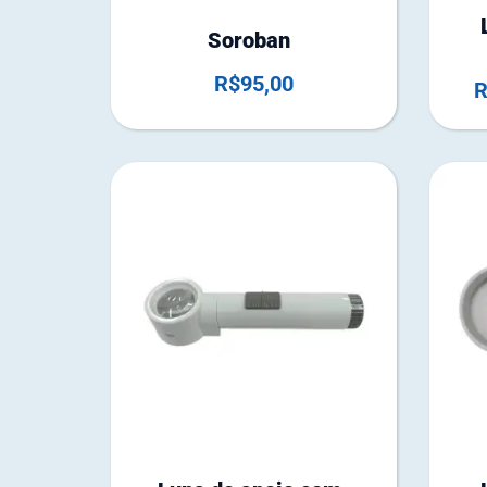
e
Soroban
s
t
R$
95,00
R
o
q
u
e