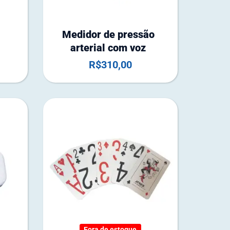
Medidor de pressão
arterial com voz
R$
310,00
F
o
r
Fora de estoque