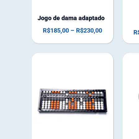
Jogo de dama adaptado
R$
185,00
–
R$
230,00
R
1
4
e
m