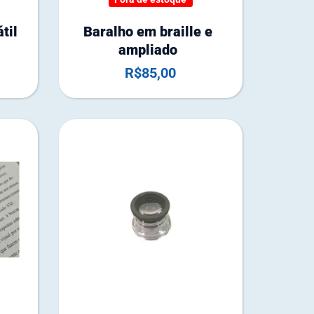
a
d
til
Baralho em braille e
e
ampliado
e
R$
85,00
s
t
o
q
u
e