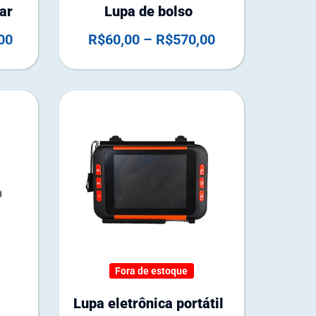
ar
Lupa de bolso
00
R$
60,00
–
R$
570,00
F
o
r
Fora de estoque
a
d
Lupa eletrônica portátil
e