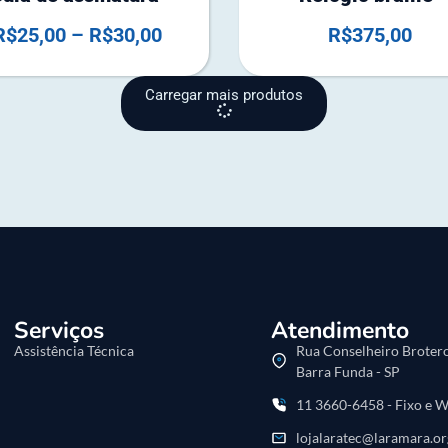
e
R$
25,00
–
R$
30,00
R$
375,00
s
t
o
Carregar mais produtos
q
u
e
Serviços
Atendimento
Assistência Técnica
Rua Conselheiro Brotero
Barra Funda - SP
11 3660-6458 - Fixo e 
lojalaratec@laramara.or