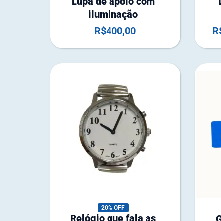
Lupa de apoio com
iluminação
R$
400,00
R
20% OFF
Relógio que fala as
G