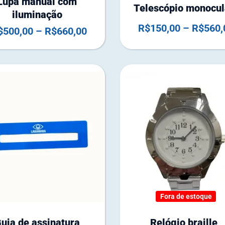
Lupa manual com
Telescópio monocul
iluminação
R$
150,00
–
R$
560,
$
500,00
–
R$
660,00
F
o
r
Fora de estoque
a
d
uia de assinatura
Relógio braille
e