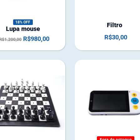
18% OFF
Filtro
Lupa mouse
R$
30,00
R$
980,00
R$
1.200,00
F
o
r
Fora de estoque