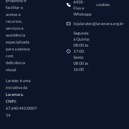
propósito é
6458 -
cookies
facilitar o
Fixo e
Whatsapp
acesso a
recursos,
lojalaratec@laramara.org.br
serviços e
Segunda
assistência
à Quinta:
especializada
08:00 às
para a pessoa
17:00.
com
Sexta:
deficiência
08:00 às
16:00
visual
Laratec é uma
iniciativa da
Laramara
.
CNPJ:
67.640.441/0007-
14