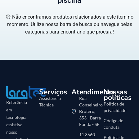
piscina
😊 Não encontramos produtos relacionados a este item no
momento. Utilize nossa barra de busca ou navegue pelas
categorias para encontrar o que procura!
Serviços
Atendimento
Nossas
políticas
Assistência
Rua
Referência
Politica de
Técnica
Conselheiro
em
privacidade
Brotero,
tecnologia
353 - Barra
Código de
Funda - SP
assistiva,
conduta
nosso
11 3660-
Política de