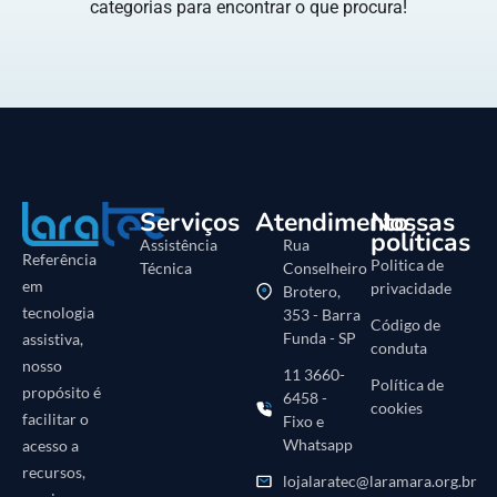
categorias para encontrar o que procura!
Serviços
Atendimento
Nossas
políticas
Assistência
Rua
Referência
Politica de
Técnica
Conselheiro
em
privacidade
Brotero,
tecnologia
353 - Barra
Código de
Funda - SP
assistiva,
conduta
nosso
11 3660-
Política de
propósito é
6458 -
cookies
facilitar o
Fixo e
Whatsapp
acesso a
recursos,
lojalaratec@laramara.org.br