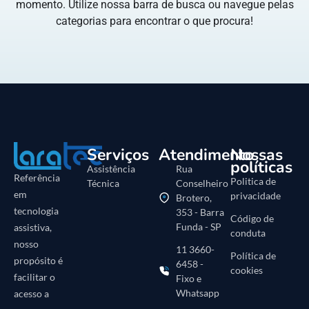
momento. Utilize nossa barra de busca ou navegue pelas
categorias para encontrar o que procura!
Serviços
Atendimento
Nossas
políticas
Assistência
Rua
Referência
Politica de
Técnica
Conselheiro
em
privacidade
Brotero,
tecnologia
353 - Barra
Código de
Funda - SP
assistiva,
conduta
nosso
11 3660-
Política de
propósito é
6458 -
cookies
facilitar o
Fixo e
Whatsapp
acesso a