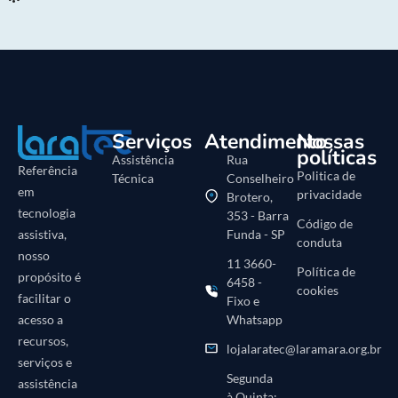
Serviços
Atendimento
Nossas
políticas
Assistência
Rua
Referência
Politica de
Técnica
Conselheiro
em
privacidade
Brotero,
tecnologia
353 - Barra
Código de
Funda - SP
assistiva,
conduta
nosso
11 3660-
Política de
propósito é
6458 -
cookies
facilitar o
Fixo e
Whatsapp
acesso a
recursos,
lojalaratec@laramara.org.br
serviços e
Segunda
assistência
à Quinta: