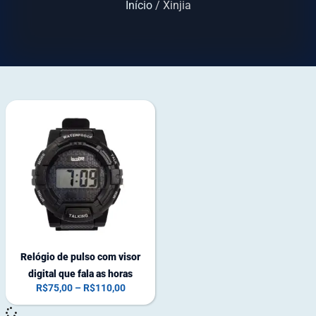
Início
/ Xinjia
Relógio de pulso com visor
digital que fala as horas
R$
75,00
–
R$
110,00