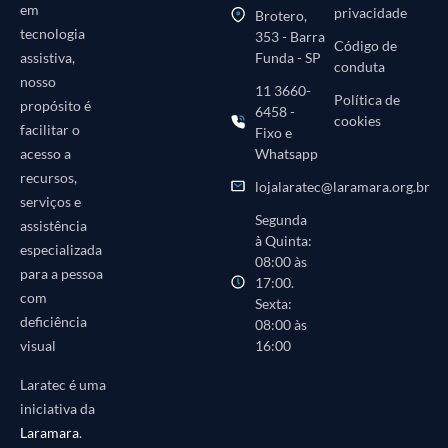
em
privacidade
Brotero,
tecnologia
353 - Barra
Código de
Funda - SP
assistiva,
conduta
nosso
11 3660-
Política de
propósito é
6458 -
cookies
facilitar o
Fixo e
Whatsapp
acesso a
recursos,
lojalaratec@laramara.org.br
serviços e
Segunda
assistência
à Quinta:
especializada
08:00 às
para a pessoa
17:00.
com
Sexta:
deficiência
08:00 às
16:00
visual
Laratec é uma
iniciativa da
Laramara
.