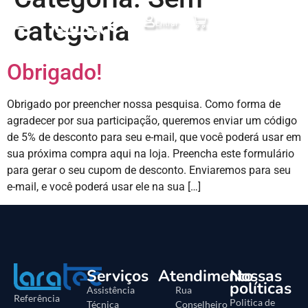
categoria
Entrar
Obrigado!
Obrigado por preencher nossa pesquisa. Como forma de
agradecer por sua participação, queremos enviar um código
de 5% de desconto para seu e-mail, que você poderá usar em
sua próxima compra aqui na loja. Preencha este formulário
para gerar o seu cupom de desconto. Enviaremos para seu
e-mail, e você poderá usar ele na sua […]
Serviços
Atendimento
Nossas
políticas
Assistência
Rua
Referência
Politica de
Técnica
Conselheiro