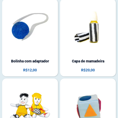
1
4
e
e
m
m
e
e
s
s
t
t
o
o
q
q
u
u
e
e
Bolinha com adaptador
Capa de mamadeira
R$
12,00
R$
20,00
4
e
m
e
s
t
o