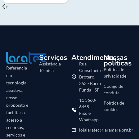
Serviços
Atendimento
Nossas
políticas
Assistência
Rua
Referência
Politica de
Técnica
Conselheiro
em
privacidade
Brotero,
tecnologia
353 - Barra
Código de
Funda - SP
assistiva,
conduta
nosso
11 3660-
Política de
propósito é
6458 -
cookies
facilitar o
Fixo e
Whatsapp
acesso a
recursos,
lojalaratec@laramara.org.br
serviços e