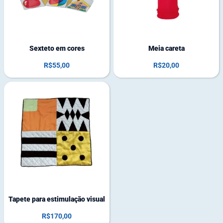
o
o
q
q
u
u
e
e
Sexteto em cores
Meia careta
R$
55,00
R$
20,00
Tapete para estimulação visual
R$
170,00