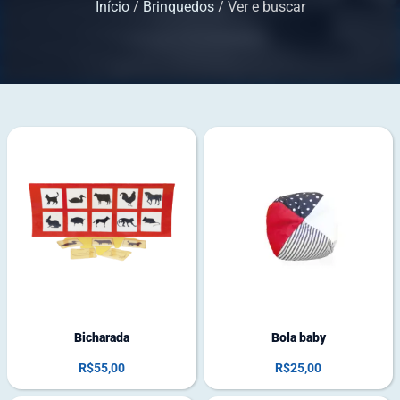
Início
/
Brinquedos
/ Ver e buscar
1
2
e
e
m
m
e
e
s
s
t
t
o
o
q
q
u
u
e
e
Bicharada
Bola baby
R$
55,00
R$
25,00