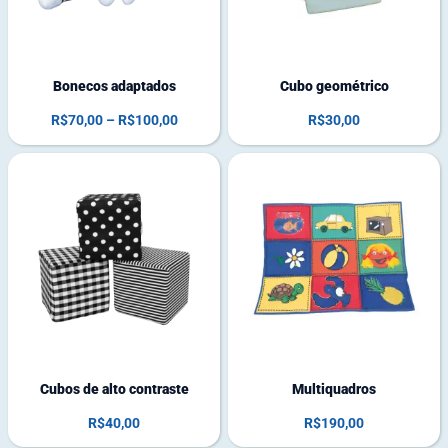
q
u
e
Bonecos adaptados
Cubo geométrico
R$
70,00
–
R$
100,00
R$
30,00
5
2
e
e
m
m
e
e
s
s
t
t
o
o
q
q
u
u
e
e
Cubos de alto contraste
Multiquadros
R$
40,00
R$
190,00