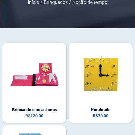
Início
/
Brinquedos
/ Noção de tempo
1
2
e
e
m
m
e
e
s
s
t
t
o
o
q
q
u
u
e
e
Brincando com as horas
Horabraile
R$
120,00
R$
70,00
1