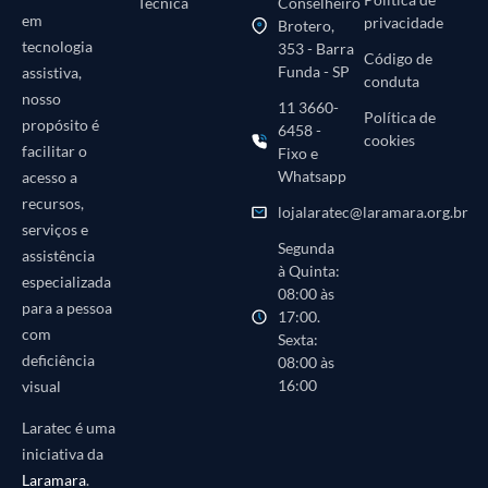
Técnica
Conselheiro
em
privacidade
Brotero,
tecnologia
353 - Barra
Código de
Funda - SP
assistiva,
conduta
nosso
11 3660-
Política de
propósito é
6458 -
cookies
facilitar o
Fixo e
Whatsapp
acesso a
recursos,
lojalaratec@laramara.org.br
serviços e
Segunda
assistência
à Quinta:
especializada
08:00 às
para a pessoa
17:00.
com
Sexta:
deficiência
08:00 às
16:00
visual
Laratec é uma
iniciativa da
Laramara
.