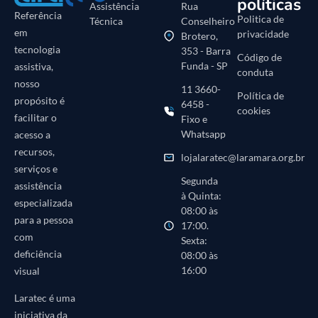
políticas
n
Assistência
Rua
Referência
Politica de
Técnica
Conselheiro
c
em
privacidade
Brotero,
o
tecnologia
353 - Barra
m
Código de
Funda - SP
assistiva,
e
conduta
nosso
n
11 3660-
Política de
d
propósito é
6458 -
cookies
a
facilitar o
Fixo e
d
Whatsapp
acesso a
o
recursos,
lojalaratec@laramara.org.br
)
serviços e
Segunda
assistência
à Quinta:
especializada
08:00 às
para a pessoa
17:00.
com
Sexta:
deficiência
08:00 às
16:00
visual
Laratec é uma
iniciativa da