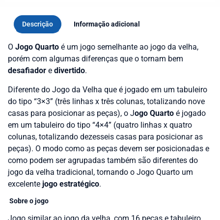
Descrição
Informação adicional
O
Jogo Quarto
é um jogo semelhante ao jogo da velha,
porém com algumas diferenças que o tornam bem
desafiador
e
divertido
.
Diferente do Jogo da Velha que é jogado em um tabuleiro
do tipo “3×3” (três linhas x três colunas, totalizando nove
casas para posicionar as peças), o J
ogo Quarto
é jogado
em um tabuleiro do tipo “4×4” (quatro linhas x quatro
colunas, totalizando dezesseis casas para posicionar as
peças). O modo como as peças devem ser posicionadas e
como podem ser agrupadas também são diferentes do
jogo da velha tradicional, tornando o Jogo Quarto um
excelente
jogo estratégico
.
Sobre o jogo
Jogo similar ao jogo da velha, com 16 peças e tabuleiro