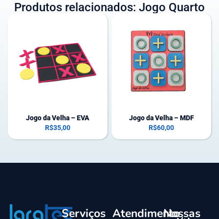
Produtos relacionados: Jogo Quarto
1
1
e
e
m
m
e
e
s
s
t
t
o
o
q
q
u
u
e
e
Jogo da Velha – EVA
Jogo da Velha – MDF
(
R$
35,00
R$
60,00
p
o
d
e
s
e
r
Serviços
Atendimento
Nossas
e